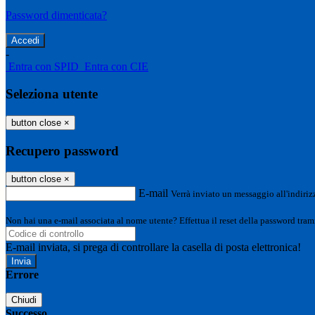
Password dimenticata?
-
Entra con SPID
Entra con CIE
Seleziona utente
button close
×
Recupero password
button close
×
E-mail
Verrà inviato un messaggio all'indirizz
Non hai una e-mail associata al nome utente? Effettua il reset della password tram
E-mail inviata, si prega di controllare la casella di posta elettronica!
Errore
Chiudi
Successo