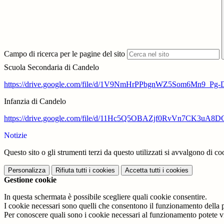
Campo di ricerca per le pagine del sito
Scuola Secondaria di Candelo
https://drive.google.com/file/d/1V9NmHrPPbgnWZ5Som6Mn9_Pg-
Infanzia di Candelo
https://drive.google.com/file/d/11Hc5Q5OBAZjf0RvVn7CK3uA8D
Notizie
Questo sito o gli strumenti terzi da questo utilizzati si avvalgono di coo
Personalizza
Rifiuta tutti
i cookies
Accetta tutti
i cookies
Gestione cookie
In questa schermata è possibile scegliere quali cookie consentire.
I cookie necessari sono quelli che consentono il funzionamento della pi
Per conoscere quali sono i cookie necessari al funzionamento potete v