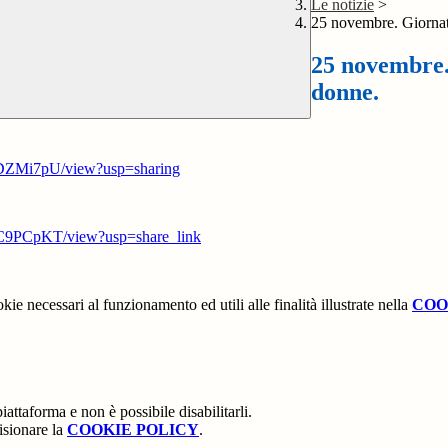
Le notizie
>
25 novembre. Giornata
25 novembre. 
donne.
DZMi7pU/view?usp=sharing
C9PCpKT/view?usp=share_link
kie necessari al funzionamento ed utili alle finalità illustrate nella
COO
attaforma e non è possibile disabilitarli.
isionare la
COOKIE POLICY
.