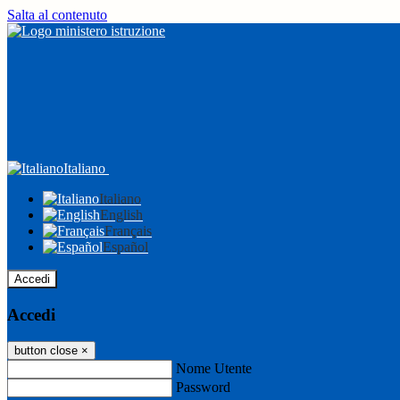
Salta al contenuto
Italiano
Italiano
English
Français
Español
Accedi
Accedi
button close
×
Nome Utente
Password