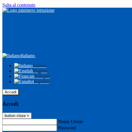
Salta al contenuto
Italiano
Italiano
English
Français
Español
Accedi
Accedi
button close
×
Nome Utente
Password