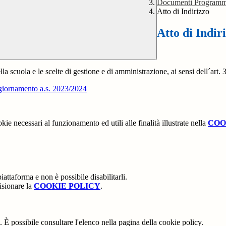
Documenti Programm
Atto di Indirizzo
Atto di Indir
della scuola e le scelte di gestione e di amministrazione, ai sensi dell´a
ggiornamento a.s. 2023/2024
kie necessari al funzionamento ed utili alle finalità illustrate nella
COO
attaforma e non è possibile disabilitarli.
isionare la
COOKIE POLICY
.
 È possibile consultare l'elenco nella pagina della cookie policy.