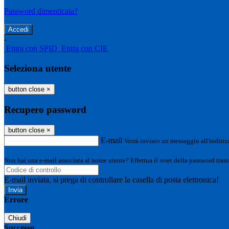
Password dimenticata?
-
Entra con SPID
Entra con CIE
Seleziona utente
button close
×
Recupero password
button close
×
E-mail
Verrà inviato un messaggio all'indirizz
Non hai una e-mail associata al nome utente? Effettua il reset della password tram
E-mail inviata, si prega di controllare la casella di posta elettronica!
Errore
Chiudi
Successo