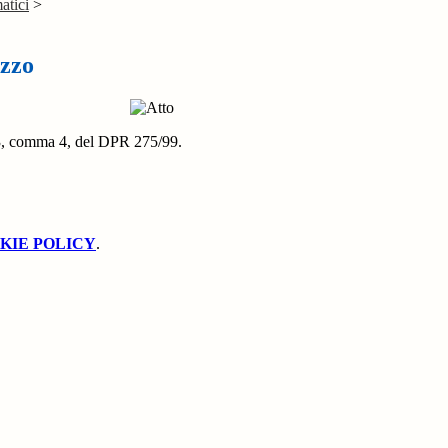
atici
>
izzo
rt. 3, comma 4, del DPR 275/99.
KIE POLICY
.