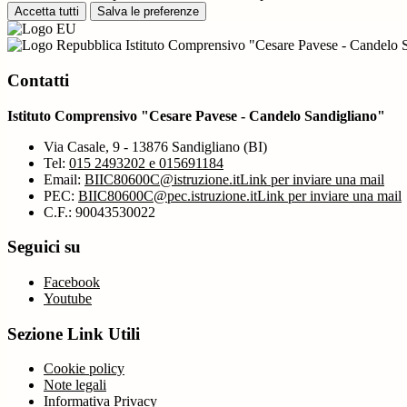
Accetta tutti
Salva le preferenze
Istituto Comprensivo "Cesare Pavese - Candelo 
Contatti
Istituto Comprensivo "Cesare Pavese - Candelo Sandigliano"
Via Casale, 9 - 13876 Sandigliano (BI)
Tel:
015 2493202 e 015691184
Email:
BIIC80600C@istruzione.it
Link per inviare una mail
PEC:
BIIC80600C@pec.istruzione.it
Link per inviare una mail
C.F.: 90043530022
Seguici su
Facebook
Youtube
Sezione Link Utili
Cookie policy
Note legali
Informativa Privacy