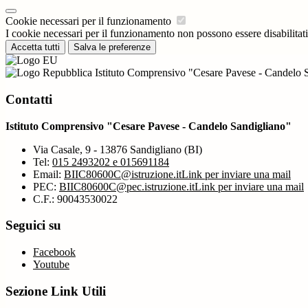
Cookie necessari per il funzionamento
I cookie necessari per il funzionamento non possono essere disabilitati.
Accetta tutti
Salva le preferenze
Istituto Comprensivo "Cesare Pavese - Candelo 
Contatti
Istituto Comprensivo "Cesare Pavese - Candelo Sandigliano"
Via Casale, 9 - 13876 Sandigliano (BI)
Tel:
015 2493202 e 015691184
Email:
BIIC80600C@istruzione.it
Link per inviare una mail
PEC:
BIIC80600C@pec.istruzione.it
Link per inviare una mail
C.F.: 90043530022
Seguici su
Facebook
Youtube
Sezione Link Utili