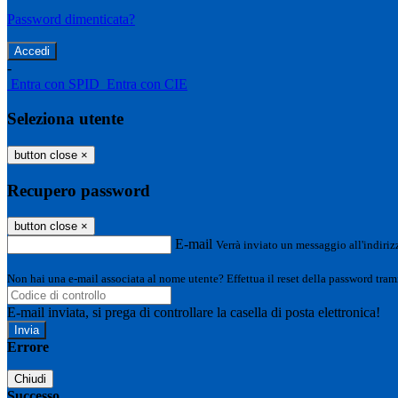
Password dimenticata?
-
Entra con SPID
Entra con CIE
Seleziona utente
button close
×
Recupero password
button close
×
E-mail
Verrà inviato un messaggio all'indirizz
Non hai una e-mail associata al nome utente? Effettua il reset della password tram
E-mail inviata, si prega di controllare la casella di posta elettronica!
Errore
Chiudi
Successo