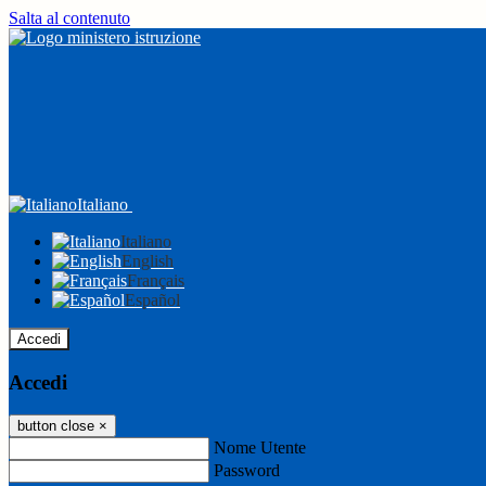
Salta al contenuto
Italiano
Italiano
English
Français
Español
Accedi
Accedi
button close
×
Nome Utente
Password