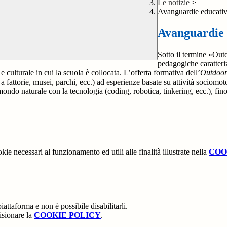
Le notizie
>
Avanguardie educativ
Avanguardie 
Sotto il termine «Out
pedagogiche caratteriz
 e culturale in cui la scuola è collocata. L’offerta formativa dell’
Outdoor
 a fattorie, musei, parchi, ecc.) ad esperienze basate su attività sociomoto
l mondo naturale con la tecnologia (coding, robotica, tinkering, ecc.), fin
kie necessari al funzionamento ed utili alle finalità illustrate nella
COO
attaforma e non è possibile disabilitarli.
isionare la
COOKIE POLICY
.