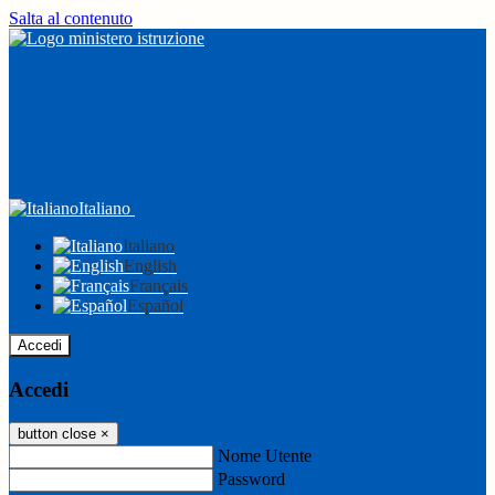
Salta al contenuto
Italiano
Italiano
English
Français
Español
Accedi
Accedi
button close
×
Nome Utente
Password