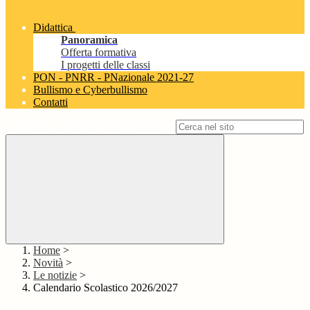
Didattica
Panoramica
Offerta formativa
I progetti delle classi
PON - PNRR - PNazionale 2021-27
Bullismo e Cyberbullismo
Contatti
Campo di ricerca per le pagine del sito
Home
>
Novità
>
Le notizie
>
Calendario Scolastico 2026/2027