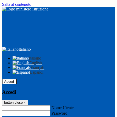
Salta al contenuto
Italiano
Italiano
English
Français
Español
Accedi
Accedi
button close
×
Nome Utente
Password