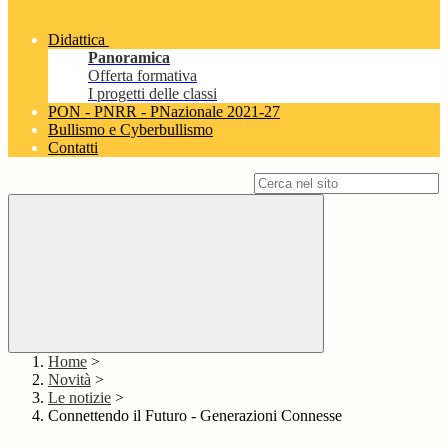
Didattica
Panoramica
Offerta formativa
I progetti delle classi
PON - PNRR - PNazionale 2021-27
Bullismo e Cyberbullismo
Contatti
Campo di ricerca per le pagine del sito
Home
>
Novità
>
Le notizie
>
Connettendo il Futuro - Generazioni Connesse