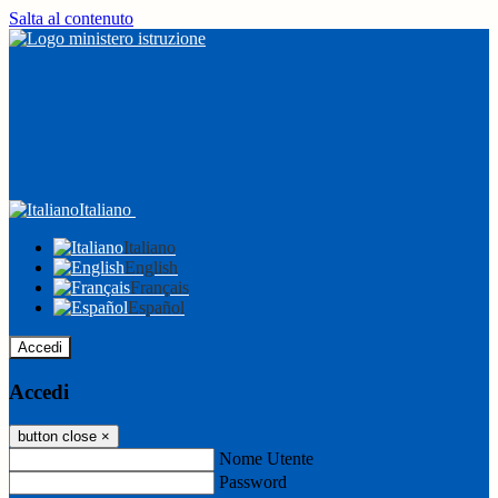
Salta al contenuto
Italiano
Italiano
English
Français
Español
Accedi
Accedi
button close
×
Nome Utente
Password