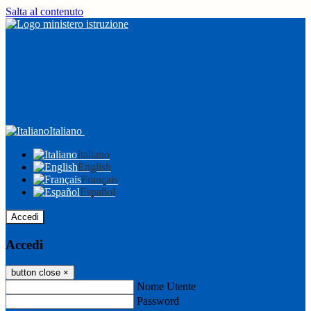
Salta al contenuto
Italiano
Italiano
English
Français
Español
Accedi
Accedi
button close
×
Nome Utente
Password