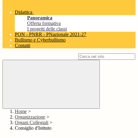
Didattica
Panoramica
Offerta formativa
I progetti delle classi
PON - PNRR - PNazionale 2021-27
Bullismo e Cyberbullismo
Contatti
Campo di ricerca per le pagine del sito
Home
>
Organizzazione
>
Organi Collegiali
>
Consiglio d'Istituto