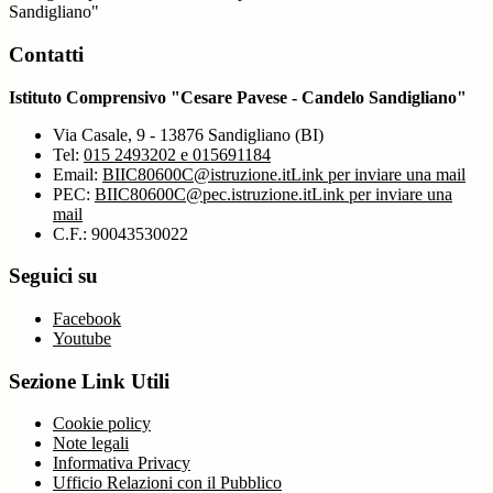
Sandigliano"
Contatti
Istituto Comprensivo "Cesare Pavese - Candelo Sandigliano"
Via Casale, 9 - 13876 Sandigliano (BI)
Tel:
015 2493202 e 015691184
Email:
BIIC80600C@istruzione.it
Link per inviare una mail
PEC:
BIIC80600C@pec.istruzione.it
Link per inviare una
mail
C.F.: 90043530022
Seguici su
Facebook
Youtube
Sezione Link Utili
Cookie policy
Note legali
Informativa Privacy
Ufficio Relazioni con il Pubblico