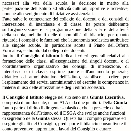
necessari alla vita della scuola, la decisione in merito alla
partecipazione dell'Istituto ad attività culturali, sportive e ricreative,
nonché allo svolgimento di iniziative assistenziali.
Fatte salve le competenze del collegio dei docenti e dei consigli di
intersezione, di interclasse e di classe, ha potere deliberante
sull'organizzazione e la programmazione della vita e dell'attività
della scuola, nei limiti delle disponibilità di bilancio, per quanto
riguarda i compiti e le funzioni che l'autonomia scolastica attribuisce
alle singole scuole. In particolare adotta il Piano dell'Offerta
Formativa,
elaborato dal collegio dei docenti.
Inoltre il
Consiglio d'istituto
indica i criteri generali relativi alla
formazione delle classi, all'assegnazione dei singoli docenti, e al
coordinamento organizzativo dei consigli di intersezione, di
interclasse o di classe; esprime parere sull'andamento generale,
didattico ed amministrativo dell'Istituto, stabilisce i criteri per
l'espletamento dei servizi amministrativi ed esercita le competenze in
materia di uso delle attrezzature e degli edifici scolastici.
Il
Consiglio d'Istituto
elegge nel suo seno una
Giunta Esecutiva
,
composta di un docente, da un ATA e da due genitori
. Della
Giunta
fanno parte di diritto il dirigente scolastico, che la presiede ed ha la
rappresentanza dell’Istituto, ed il DSGA che svolge anche funzioni
di segretario della
Giunta
stessa. Questa ha il compito preparare ed
eseguire gli atti del Consiglio, predisporre il bilancio consuntivo e il
conto preventivo, approntare i lavori del Consiglio e curare