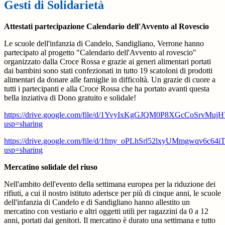
Gesti di Solidarietà
Attestati partecipazione Calendario dell'Avvento al Rovescio
Le scuole dell'infanzia di Candelo, Sandigliano, Verrone hanno
partecipato al progetto "Calendario dell'Avvento al rovescio"
organizzato dalla Croce Rossa e grazie ai
generi alimentari portati
dai bambini sono stati confezionati in tutto 19 scatoloni di prodotti
alimentari da donare alle famiglie in difficoltà. Un grazie di cuore a
tutti i partecipanti e alla Croce Rossa che ha portato avanti questa
bella inziativa di Dono gratuito e solidale!
https://drive.google.com/file/d/1YvyIxKgGJQM0P8XGcCoSrvMujH
usp=sharing
https://drive.google.com/file/d/1fmy_oPLhSrl52lxyUMmgwqv6c64iT
usp=sharing
Mercatino solidale del riuso
Nell'ambito dell'evento della settimana europea per la riduzione dei
rifiuti, a cui il nostro istituto aderisce per più di cinque anni, le scuole
dell'infanzia di Candelo e di Sandigliano hanno allestito un
mercatino con vestiario e altri oggetti utili per ragazzini da 0 a 12
anni, portati dai genitori. Il mercatino è durato una settimana e tutto