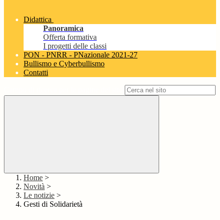
Didattica
Panoramica
Offerta formativa
I progetti delle classi
PON - PNRR - PNazionale 2021-27
Bullismo e Cyberbullismo
Contatti
Campo di ricerca per le pagine del sito
Home
>
Novità
>
Le notizie
>
Gesti di Solidarietà