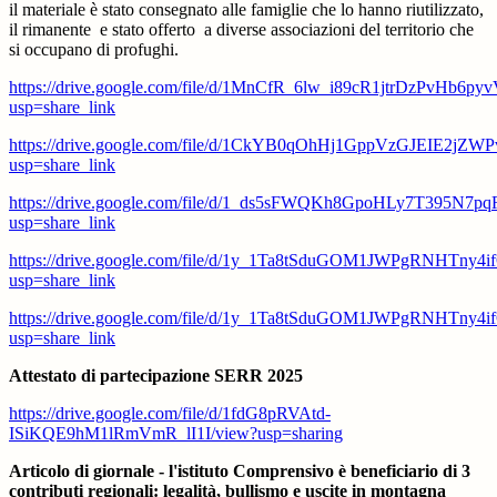
il materiale è stato consegnato alle famiglie che lo hanno riutilizzato,
il rimanente e stato offerto a diverse associazioni del territorio che
si occupano di profughi.
https://drive.google.com/file/d/1MnCfR_6lw_i89cR1jtrDzPvHb6pyv
usp=share_link
https://drive.google.com/file/d/1CkYB0qOhHj1GppVzGJEIE2jZWP
usp=share_link
https://drive.google.com/file/d/1_ds5sFWQKh8GpoHLy7T395N7p
usp=share_link
https://drive.google.com/file/d/1y_1Ta8tSduGOM1JWPgRNHTny4
usp=share_link
https://drive.google.com/file/d/1y_1Ta8tSduGOM1JWPgRNHTny4
usp=share_link
Attestato di partecipazione SERR 2025
https://drive.google.com/file/d/1fdG8pRVAtd-
ISiKQE9hM1lRmVmR_lI1I/view?usp=sharing
Articolo di giornale - l'istituto Comprensivo è beneficiario di 3
contributi regionali: legalità, bullismo e uscite in montagna