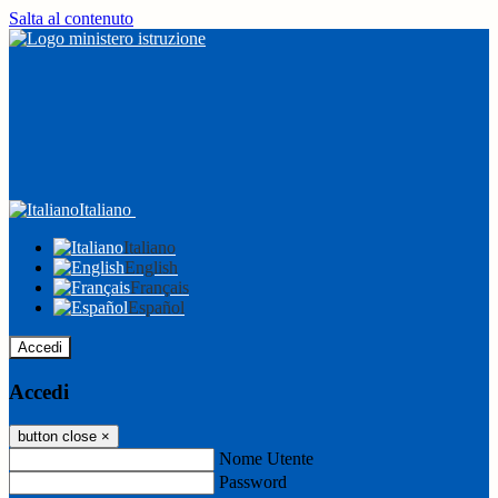
Salta al contenuto
Italiano
Italiano
English
Français
Español
Accedi
Accedi
button close
×
Nome Utente
Password