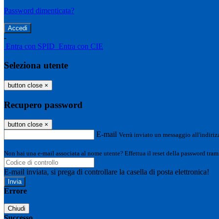
Password dimenticata?
-
Entra con SPID
Entra con CIE
Seleziona utente
button close
×
Recupero password
button close
×
E-mail
Verrà inviato un messaggio all'indirizz
Non hai una e-mail associata al nome utente? Effettua il reset della password tram
E-mail inviata, si prega di controllare la casella di posta elettronica!
Errore
Chiudi
Successo