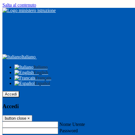
Salta al contenuto
Italiano
Italiano
English
Français
Español
Accedi
Accedi
button close
×
Nome Utente
Password