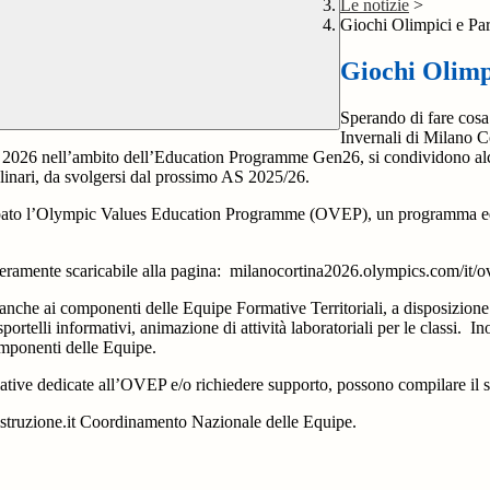
Le notizie
>
Giochi Olimpici e Pa
Giochi Olimp
Sperando di fare cosa 
Invernali di Milano Cor
 2026 nell’ambito dell’Education Programme Gen26, si condividono alcune
plinari, da svolgersi dal prossimo AS 2025/26.
ppato l’Olympic Values Education Programme (OVEP), un programma educa
beramente scaricabile alla pagina:
milanocortina2026.olympics.com/it/ov
to anche ai componenti delle Equipe Formative Territoriali, a disposi
ortelli informativi, animazione di attività laboratoriali per le classi.
Ino
mponenti delle Equipe.
iziative dedicate all’OVEP e/o richiedere supporto, possono compilare 
struzione.it Coordinamento Nazionale delle Equipe.