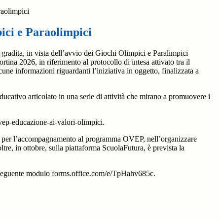
raolimpici
ici e Paraolimpici
gradita, in vista dell’avvio dei Giochi Olimpici e Paralimpici
tina 2026, in riferimento al protocollo di intesa attivato tra il
 informazioni riguardanti l’iniziativa in oggetto, finalizzata a
tivo articolato in una serie di attività che mirano a promuovere i
ep-educazione-ai-valori-olimpici.
zione per l’accompagnamento al programma OVEP, nell’organizzare
ltre, in ottobre, sulla piattaforma ScuolaFutura, è prevista la
il seguente modulo forms.office.com/e/TpHahv685c.