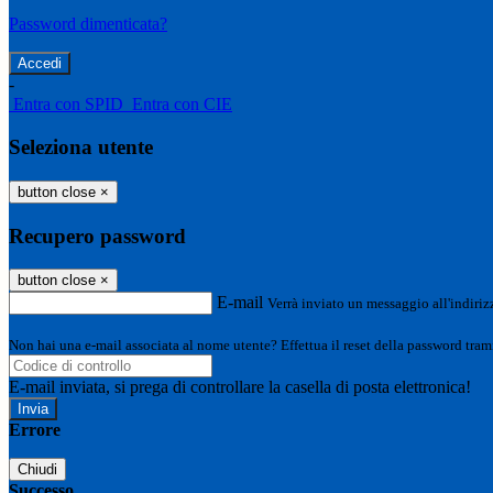
Password dimenticata?
-
Entra con SPID
Entra con CIE
Seleziona utente
button close
×
Recupero password
button close
×
E-mail
Verrà inviato un messaggio all'indirizz
Non hai una e-mail associata al nome utente? Effettua il reset della password tram
E-mail inviata, si prega di controllare la casella di posta elettronica!
Errore
Chiudi
Successo