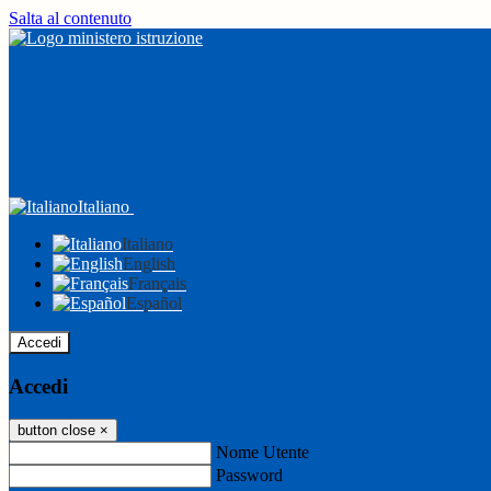
Salta al contenuto
Italiano
Italiano
English
Français
Español
Accedi
Accedi
button close
×
Nome Utente
Password