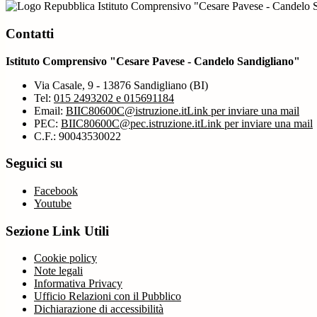
Istituto Comprensivo "Cesare Pavese - Candelo 
Contatti
Istituto Comprensivo "Cesare Pavese - Candelo Sandigliano"
Via Casale, 9 - 13876 Sandigliano (BI)
Tel:
015 2493202 e 015691184
Email:
BIIC80600C@istruzione.it
Link per inviare una mail
PEC:
BIIC80600C@pec.istruzione.it
Link per inviare una mail
C.F.: 90043530022
Seguici su
Facebook
Youtube
Sezione Link Utili
Cookie policy
Note legali
Informativa Privacy
Ufficio Relazioni con il Pubblico
Dichiarazione di accessibilità