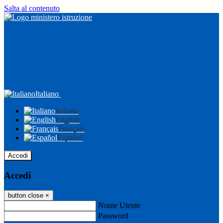
Salta al contenuto
Italiano
Italiano
English
Français
Español
Accedi
Accedi
button close
×
Nome Utente
Password