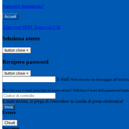
Password dimenticata?
-
Entra con SPID
Entra con CIE
Seleziona utente
button close
×
Recupero password
button close
×
E-mail
Verrà inviato un messaggio all'indirizz
Non hai una e-mail associata al nome utente? Effettua il reset della password tram
E-mail inviata, si prega di controllare la casella di posta elettronica!
Errore
Chiudi
Successo