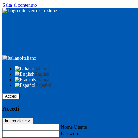
Salta al contenuto
Italiano
Italiano
English
Français
Español
Accedi
Accedi
button close
×
Nome Utente
Password