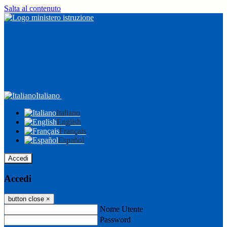
Salta al contenuto
Italiano
Italiano
English
Français
Español
Accedi
Accedi
button close
×
Nome Utente
Password