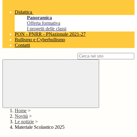
Didattica
Panoramica
Offerta formativa
I progetti delle classi
PON - PNRR - PNazionale 2021-27
Bullismo e Cyberbullismo
Contatti
Campo di ricerca per le pagine del sito
Home
>
Novità
>
Le notizie
>
Materiale Scolastico 2025