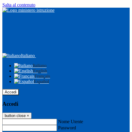
Salta al contenuto
Italiano
Italiano
English
Français
Español
Accedi
Accedi
button close
×
Nome Utente
Password