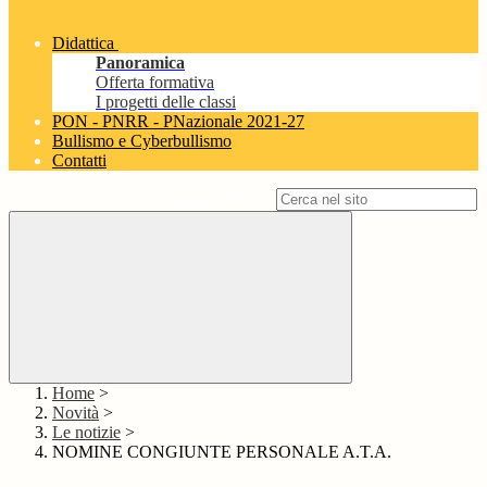
Didattica
Panoramica
Offerta formativa
I progetti delle classi
PON - PNRR - PNazionale 2021-27
Bullismo e Cyberbullismo
Contatti
Campo di ricerca per le pagine del sito
Home
>
Novità
>
Le notizie
>
NOMINE CONGIUNTE PERSONALE A.T.A.