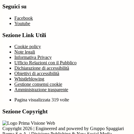
Seguici su
Facebook
Youtube
Sezione Link Utili
Cookie policy
Note legali
Informativa Privacy
Ufficio Relazioni con il Pubblico
Dichiarazione di accessibilità
Obiettivi di accessibilità
Whistleblowing
Gestione consensi cookie
Amministrazione trasparente
Pagina visualizzata
319
volte
Sezione Copyright
Copyright 2026 | Engineered and powered by Gruppo Spaggiari
Parma S.p.A. | Divisione Publishing & New Social Media