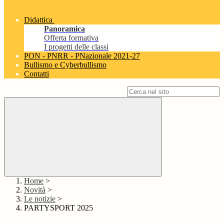
Didattica
Panoramica
Offerta formativa
I progetti delle classi
PON - PNRR - PNazionale 2021-27
Bullismo e Cyberbullismo
Contatti
Campo di ricerca per le pagine del sito
Home
>
Novità
>
Le notizie
>
PARTYSPORT 2025