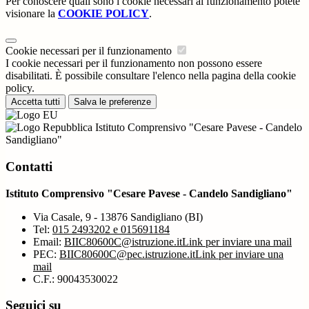
Per conoscere quali sono i cookie necessari al funzionamento potete
visionare la
COOKIE POLICY
.
Cookie necessari per il funzionamento
I cookie necessari per il funzionamento non possono essere
disabilitati. È possibile consultare l'elenco nella pagina della cookie
policy.
Accetta tutti
Salva le preferenze
Istituto Comprensivo "Cesare Pavese - Candelo
Sandigliano"
Contatti
Istituto Comprensivo "Cesare Pavese - Candelo Sandigliano"
Via Casale, 9 - 13876 Sandigliano (BI)
Tel:
015 2493202 e 015691184
Email:
BIIC80600C@istruzione.it
Link per inviare una mail
PEC:
BIIC80600C@pec.istruzione.it
Link per inviare una
mail
C.F.: 90043530022
Seguici su