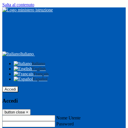
Salta al contenuto
Italiano
Italiano
English
Français
Español
Accedi
Accedi
button close
×
Nome Utente
Password