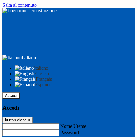
Salta al contenuto
Italiano
Italiano
English
Français
Español
Accedi
Accedi
button close
×
Nome Utente
Password