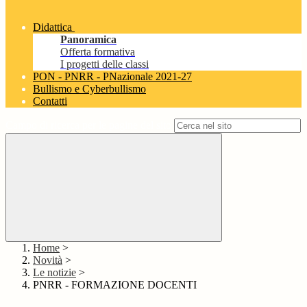
Didattica
Panoramica
Offerta formativa
I progetti delle classi
PON - PNRR - PNazionale 2021-27
Bullismo e Cyberbullismo
Contatti
Campo di ricerca per le pagine del sito
Home
>
Novità
>
Le notizie
>
PNRR - FORMAZIONE DOCENTI