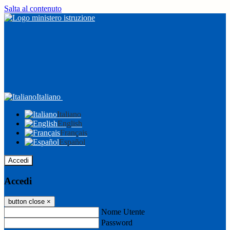
Salta al contenuto
Italiano
Italiano
English
Français
Español
Accedi
Accedi
button close
×
Nome Utente
Password