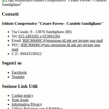
Istituto Comprensivo "Cesare Pavese - Candelo
Sandigliano"
Contatti
Istituto Comprensivo "Cesare Pavese - Candelo Sandigliano"
Via Casale, 9 - 13876 Sandigliano (BI)
Tel:
015 2493202 e 015691184
Email:
BIIC80600C@istruzione.it
Link per inviare una mail
PEC:
BIIC80600C@pec.istruzione.it
Link per inviare una
mail
C.F.: 90043530022
Seguici su
Facebook
Youtube
Sezione Link Utili
Cookie policy
Note legali
Informativa Privacy
Ufficio Relazioni con il Pubblico