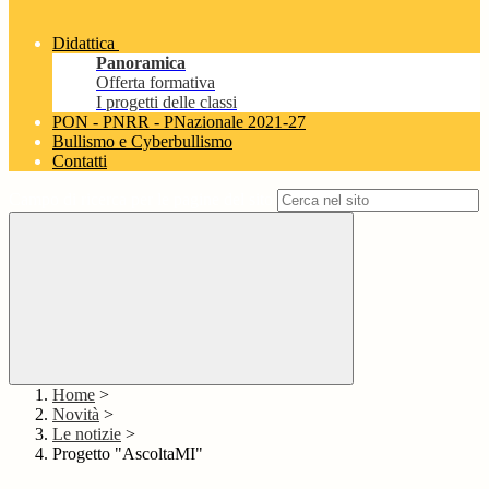
Didattica
Panoramica
Offerta formativa
I progetti delle classi
PON - PNRR - PNazionale 2021-27
Bullismo e Cyberbullismo
Contatti
Campo di ricerca per le pagine del sito
Home
>
Novità
>
Le notizie
>
Progetto "AscoltaMI"