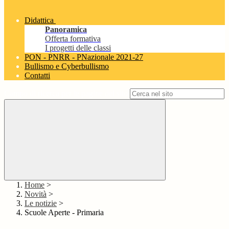
Didattica
Panoramica
Offerta formativa
I progetti delle classi
PON - PNRR - PNazionale 2021-27
Bullismo e Cyberbullismo
Contatti
Campo di ricerca per le pagine del sito
Home
>
Novità
>
Le notizie
>
Scuole Aperte - Primaria