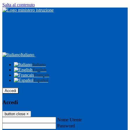
Salta al contenuto
Italiano
Italiano
English
Français
Español
Accedi
Accedi
button close
×
Nome Utente
Password