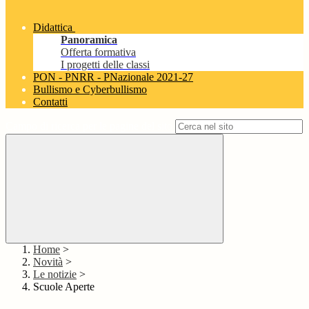
Didattica
Panoramica
Offerta formativa
I progetti delle classi
PON - PNRR - PNazionale 2021-27
Bullismo e Cyberbullismo
Contatti
Campo di ricerca per le pagine del sito
Home
>
Novità
>
Le notizie
>
Scuole Aperte