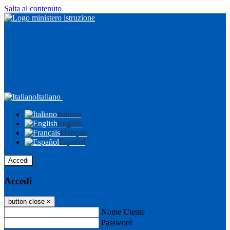
Salta al contenuto
Italiano
Italiano
English
Français
Español
Accedi
Accedi
button close
×
Nome Utente
Password