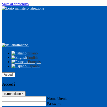
Salta al contenuto
Italiano
Italiano
English
Français
Español
Accedi
Accedi
button close
×
Nome Utente
Password