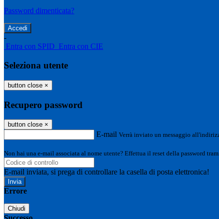
Password dimenticata?
-
Entra con SPID
Entra con CIE
Seleziona utente
button close
×
Recupero password
button close
×
E-mail
Verrà inviato un messaggio all'indirizz
Non hai una e-mail associata al nome utente? Effettua il reset della password tram
E-mail inviata, si prega di controllare la casella di posta elettronica!
Errore
Chiudi
Successo