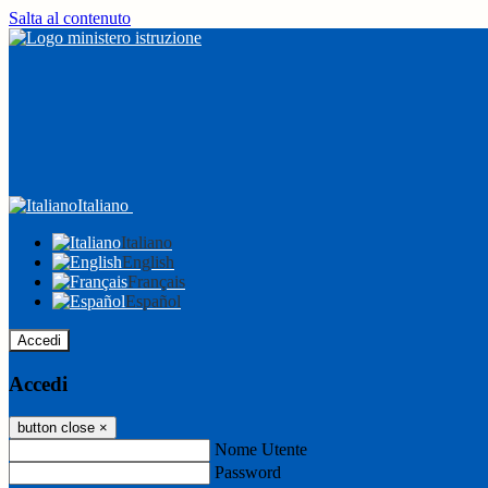
Salta al contenuto
Italiano
Italiano
English
Français
Español
Accedi
Accedi
button close
×
Nome Utente
Password