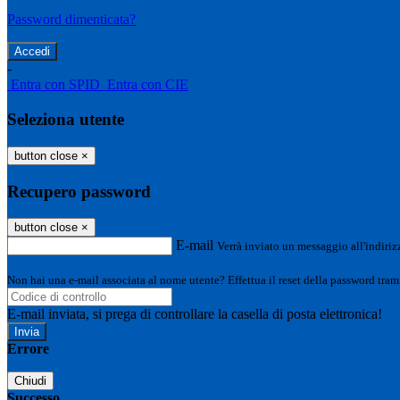
Password dimenticata?
-
Entra con SPID
Entra con CIE
Seleziona utente
button close
×
Recupero password
button close
×
E-mail
Verrà inviato un messaggio all'indirizz
Non hai una e-mail associata al nome utente? Effettua il reset della password tram
E-mail inviata, si prega di controllare la casella di posta elettronica!
Errore
Chiudi
Successo