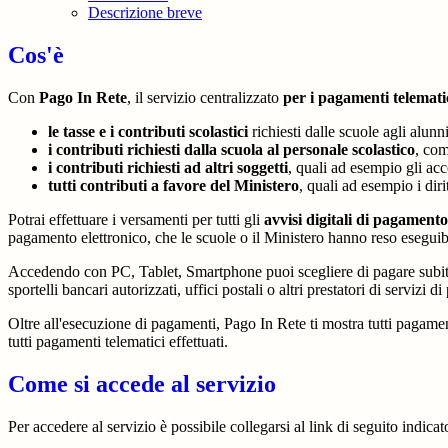
Descrizione breve
Cos'è
Con
Pago In Rete
, il servizio centralizzato
per i pagamenti telemati
le tasse e i contributi scolastici
richiesti dalle scuole agli alunn
i contributi richiesti dalla scuola al personale scolastico
, com
i contributi richiesti ad altri soggetti
, quali ad esempio gli a
tutti contributi a favore del Ministero
, quali ad esempio i diri
Potrai effettuare i versamenti per tutti gli
avvisi digitali di pagamento
pagamento elettronico, che le scuole o il Ministero hanno reso eseguib
Accedendo con PC, Tablet, Smartphone puoi scegliere di pagare subito 
sportelli bancari autorizzati, uffici postali o altri prestatori di ser
Oltre all'esecuzione di pagamenti, Pago In Rete ti mostra tutti pagamenti 
tutti pagamenti telematici effettuati.
Come si accede al servizio
Per accedere al servizio è possibile collegarsi al link di seguito indic