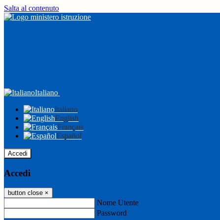
Salta al contenuto
Italiano
Italiano
English
Français
Español
Accedi
Accedi
button close
×
Nome Utente
Password