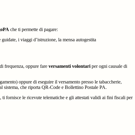
agoPA
che ti permette di pagare:
e guidate, i viaggi d’istruzione, la mensa autogestita
la di frequenza, oppure fare
versamenti volontari
per ogni causale di
agamento) oppure di eseguire il versamento presso le tabaccherie,
 dal sistema, che riporta QR-Code e Bollettino Postale PA.
fornisce le ricevute telematiche e gli attestati validi ai fini fiscali per