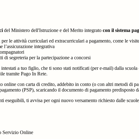
ci
del Ministero dell'Istruzione e del Merito integrato
con il sistema p
i per le attività curriculari ed extracurriculari a pagamento, come le visit
e l’assicurazione integrativa
ccompagnatori
tti di segreteria per la partecipazione a concorsi
intestati a tuo figlio, che ti sono stati notificati (per e-mail) dalla scuo
ile tramite Pago In Rete.
online con carta di credito, addebito in conto (o con altri metodi di p
vizi di pagamento (PSP), scaricando il documento di pagamento predisposto
eseguibili, ti avvisa per ogni nuovo versamento richiesto dalle scuole, ti 
ato Servizio Online