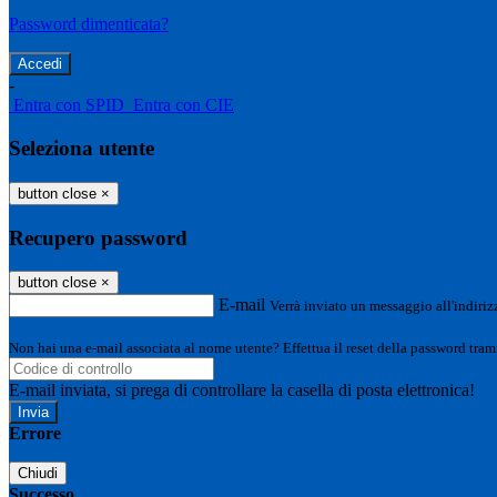
Password dimenticata?
-
Entra con SPID
Entra con CIE
Seleziona utente
button close
×
Recupero password
button close
×
E-mail
Verrà inviato un messaggio all'indirizz
Non hai una e-mail associata al nome utente? Effettua il reset della password tram
E-mail inviata, si prega di controllare la casella di posta elettronica!
Errore
Chiudi
Successo