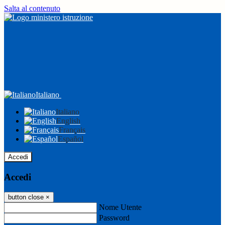
Salta al contenuto
Italiano
Italiano
English
Français
Español
Accedi
Accedi
button close
×
Nome Utente
Password