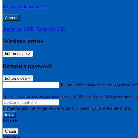
Password dimenticata?
-
Entra con SPID
Entra con CIE
Seleziona utente
button close
×
Recupero password
button close
×
E-mail
Verrà inviato un messaggio all'indirizz
Non hai una e-mail associata al nome utente? Effettua il reset della password tram
E-mail inviata, si prega di controllare la casella di posta elettronica!
Errore
Chiudi
Successo