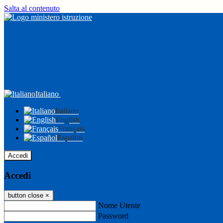
Salta al contenuto
Italiano
Italiano
English
Français
Español
Accedi
Accedi
button close
×
Nome Utente
Password