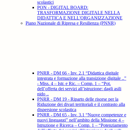
scolastici
PON - DIGITAL BOARD:
TRASFORMAZIONE DIGITALE NELLA
DIDATTICA E NELL'ORGANIZZAZIONE
Piano Nazionale di Ripresa e Resilienza (PNNR)
PNRR - DM 66 - Inv. 2.1 “Didattica digitale
integrata e formazione alla transizione digitale ..”
- Miss. 4 – Istr. e Ric. – Comp. 1 – “Pot.
dell’offerta dei servizi all’istruzione: dagli asili
nido ..
PNRR - DM 19 - Riparto delle risorse per la
Riduzione dei divari territoriali e il contrasto alla
dispersione scolastica
PNRR - DM 65 - Inv. 3.1 “Nuove competenze e
nuovi linguaggi” nell’ambito della Missione 4 –
Istruzione e Ricerca – Comp. 1 – “Potenziamento