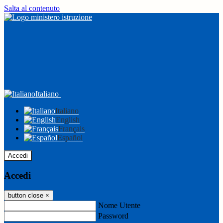
Salta al contenuto
Italiano
Italiano
English
Français
Español
Accedi
Accedi
button close
×
Nome Utente
Password