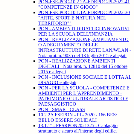
PON-FSE-POC-10.2.2A-FDRPOC-PI-2022-41
"COMPETENZE IN GIOCO"
PON-FSE-POC-10.1.1A-FDRPOC-PI-2022-30
"ARTE, SPORT E NATURA NEL
TERRITORIO""
PON - AMBIENTI DIDATTICI INNOVATIVI
PER LA SCUOLA DELL'INFANZIA
PON - REALIZZAZIONE, AMPLIAMENTO
O ADEGUAMENTO DELLE
INFRASTRUTTURE DI RETE LAN/WLAN -
Nota prot. n. 9035 del 13 luglio 2015 e allegati
PON - REALIZZAZIONE AMBIENTI
DIGITALI - Nota prot. n. 12810 del 15 ottobre
2015 e allegati
PON - INCLUSIONE SOCIALE E LOTTA AL
DISAGIO e allegati
PON - PER LA SCUOLA - COMPETENZE E
AMBIENTI PER L´APPRENDIMENTO -
PATRIMONIO CULTURALE ARTISTICO E
PAESAGGISTICO
PON - SMART CLASS
10.2.2A FSEPON - PI - 2020 - 166 BES:
BELLO ESSERE SOLIDALI
13.1.1° - FESRPON2021325 - Cablaggio
strutturato e sicuro all’interno degli edifici