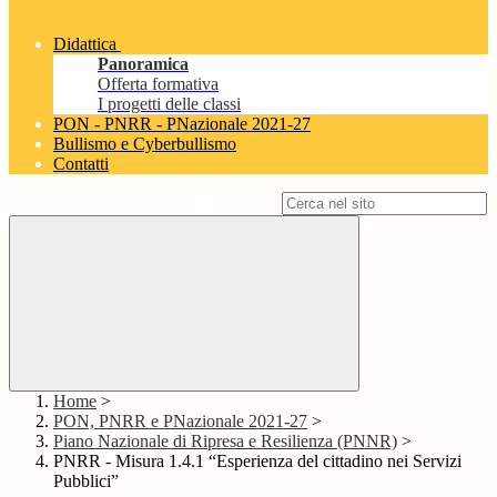
Didattica
Panoramica
Offerta formativa
I progetti delle classi
PON - PNRR - PNazionale 2021-27
Bullismo e Cyberbullismo
Contatti
Campo di ricerca per le pagine del sito
Home
>
PON, PNRR e PNazionale 2021-27
>
Piano Nazionale di Ripresa e Resilienza (PNNR)
>
PNRR - Misura 1.4.1 “Esperienza del cittadino nei Servizi
Pubblici”