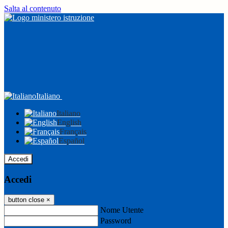
Salta al contenuto
Italiano
Italiano
English
Français
Español
Accedi
Accedi
button close
×
Nome Utente
Password