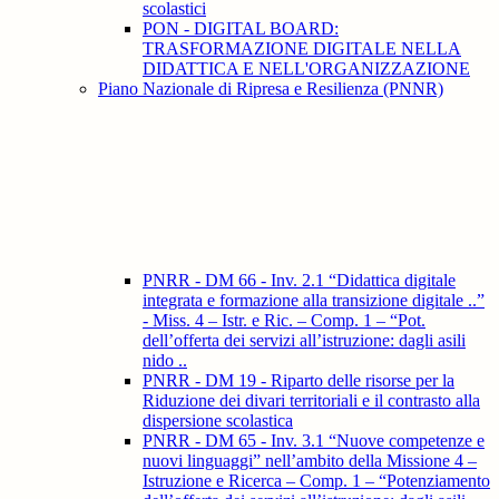
scolastici
PON - DIGITAL BOARD:
TRASFORMAZIONE DIGITALE NELLA
DIDATTICA E NELL'ORGANIZZAZIONE
Piano Nazionale di Ripresa e Resilienza (PNNR)
PNRR - DM 66 - Inv. 2.1 “Didattica digitale
integrata e formazione alla transizione digitale ..”
- Miss. 4 – Istr. e Ric. – Comp. 1 – “Pot.
dell’offerta dei servizi all’istruzione: dagli asili
nido ..
PNRR - DM 19 - Riparto delle risorse per la
Riduzione dei divari territoriali e il contrasto alla
dispersione scolastica
PNRR - DM 65 - Inv. 3.1 “Nuove competenze e
nuovi linguaggi” nell’ambito della Missione 4 –
Istruzione e Ricerca – Comp. 1 – “Potenziamento