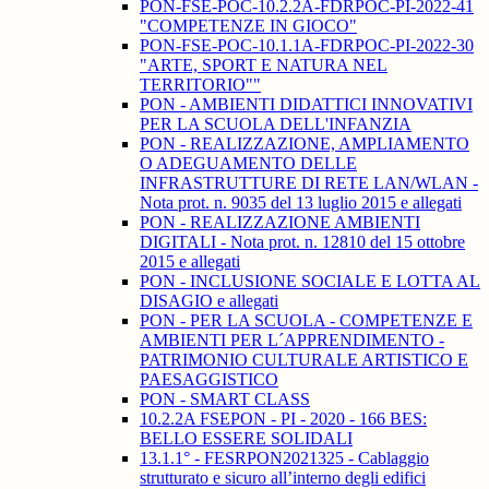
PON-FSE-POC-10.2.2A-FDRPOC-PI-2022-41
"COMPETENZE IN GIOCO"
PON-FSE-POC-10.1.1A-FDRPOC-PI-2022-30
"ARTE, SPORT E NATURA NEL
TERRITORIO""
PON - AMBIENTI DIDATTICI INNOVATIVI
PER LA SCUOLA DELL'INFANZIA
PON - REALIZZAZIONE, AMPLIAMENTO
O ADEGUAMENTO DELLE
INFRASTRUTTURE DI RETE LAN/WLAN -
Nota prot. n. 9035 del 13 luglio 2015 e allegati
PON - REALIZZAZIONE AMBIENTI
DIGITALI - Nota prot. n. 12810 del 15 ottobre
2015 e allegati
PON - INCLUSIONE SOCIALE E LOTTA AL
DISAGIO e allegati
PON - PER LA SCUOLA - COMPETENZE E
AMBIENTI PER L´APPRENDIMENTO -
PATRIMONIO CULTURALE ARTISTICO E
PAESAGGISTICO
PON - SMART CLASS
10.2.2A FSEPON - PI - 2020 - 166 BES:
BELLO ESSERE SOLIDALI
13.1.1° - FESRPON2021325 - Cablaggio
strutturato e sicuro all’interno degli edifici