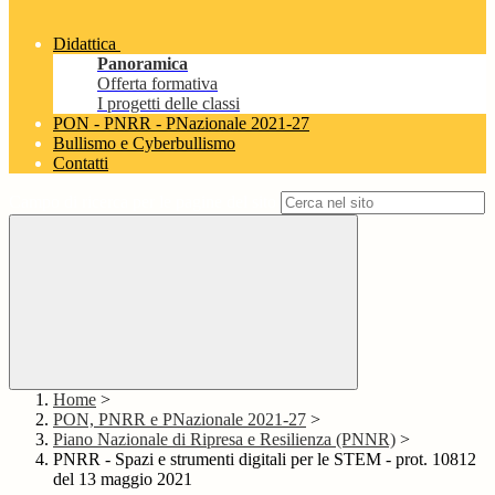
Didattica
Panoramica
Offerta formativa
I progetti delle classi
PON - PNRR - PNazionale 2021-27
Bullismo e Cyberbullismo
Contatti
Campo di ricerca per le pagine del sito
Home
>
PON, PNRR e PNazionale 2021-27
>
Piano Nazionale di Ripresa e Resilienza (PNNR)
>
PNRR - Spazi e strumenti digitali per le STEM - prot. 10812
del 13 maggio 2021