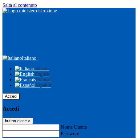
Salta al contenuto
Italiano
Italiano
English
Français
Español
Accedi
Accedi
button close
×
Nome Utente
Password