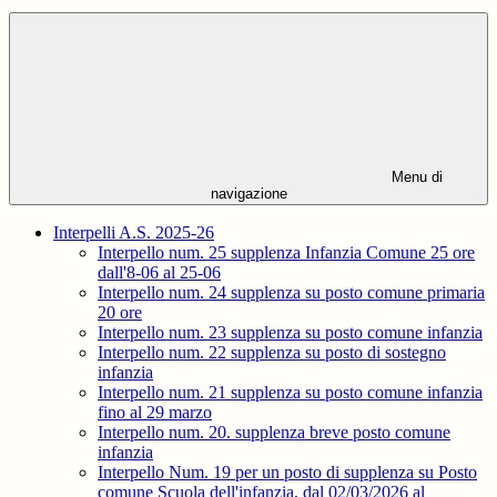
Menu di
navigazione
Interpelli A.S. 2025-26
Interpello num. 25 supplenza Infanzia Comune 25 ore
dall'8-06 al 25-06
Interpello num. 24 supplenza su posto comune primaria
20 ore
Interpello num. 23 supplenza su posto comune infanzia
Interpello num. 22 supplenza su posto di sostegno
infanzia
Interpello num. 21 supplenza su posto comune infanzia
fino al 29 marzo
Interpello num. 20. supplenza breve posto comune
infanzia
Interpello Num. 19 per un posto di supplenza su Posto
comune Scuola dell'infanzia, dal 02/03/2026 al