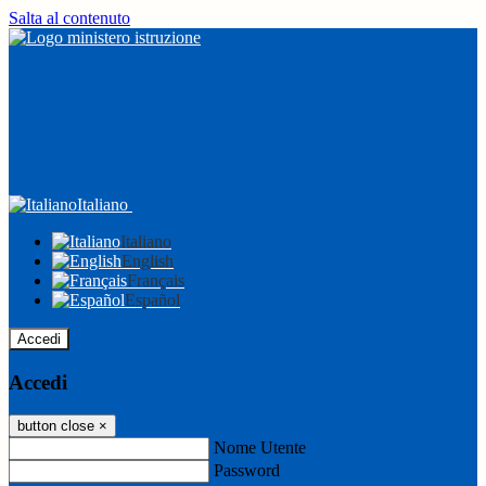
Salta al contenuto
Italiano
Italiano
English
Français
Español
Accedi
Accedi
button close
×
Nome Utente
Password