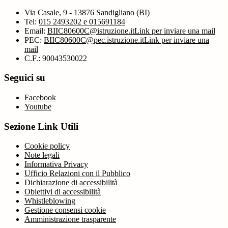
Via Casale, 9 - 13876 Sandigliano (BI)
Tel:
015 2493202 e 015691184
Email:
BIIC80600C@istruzione.it
Link per inviare una mail
PEC:
BIIC80600C@pec.istruzione.it
Link per inviare una
mail
C.F.: 90043530022
Seguici su
Facebook
Youtube
Sezione Link Utili
Cookie policy
Note legali
Informativa Privacy
Ufficio Relazioni con il Pubblico
Dichiarazione di accessibilità
Obiettivi di accessibilità
Whistleblowing
Gestione consensi cookie
Amministrazione trasparente