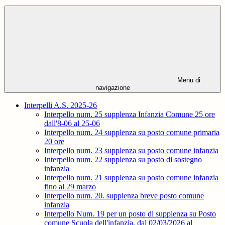
Menu di
navigazione
Interpelli A.S. 2025-26
Interpello num. 25 supplenza Infanzia Comune 25 ore
dall'8-06 al 25-06
Interpello num. 24 supplenza su posto comune primaria
20 ore
Interpello num. 23 supplenza su posto comune infanzia
Interpello num. 22 supplenza su posto di sostegno
infanzia
Interpello num. 21 supplenza su posto comune infanzia
fino al 29 marzo
Interpello num. 20. supplenza breve posto comune
infanzia
Interpello Num. 19 per un posto di supplenza su Posto
comune Scuola dell'infanzia, dal 02/03/2026 al