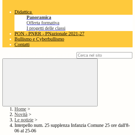
Didattica
Panoramica
Offerta formativa
I progetti delle classi
PON - PNRR - PNazionale 2021-27
Bullismo e Cyberbullismo
Contatti
Campo di ricerca per le pagine del sito
Home
>
Novità
>
Le notizie
>
Interpello num. 25 supplenza Infanzia Comune 25 ore dall'8-
06 al 25-06