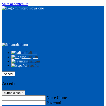
Salta al contenuto
Italiano
Italiano
English
Français
Español
Accedi
Accedi
button close
×
Nome Utente
Password