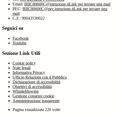
Email:
BIIC80600C@istruzione.it
Link per inviare una mail
PEC:
BIIC80600C@pec.istruzione.it
Link per inviare una
mail
C.F.: 90043530022
Seguici su
Facebook
Youtube
Sezione Link Utili
Cookie policy
Note legali
Informativa Privacy
Ufficio Relazioni con il Pubblico
Dichiarazione di accessibilità
Obiettivi di accessibilità
Whistleblowing
Gestione consensi cookie
Amministrazione trasparente
Pagina visualizzata
226
volte