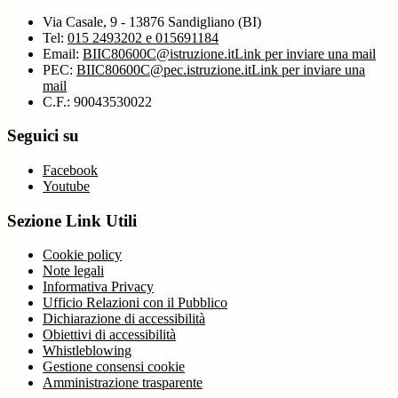
Via Casale, 9 - 13876 Sandigliano (BI)
Tel:
015 2493202 e 015691184
Email:
BIIC80600C@istruzione.it
Link per inviare una mail
PEC:
BIIC80600C@pec.istruzione.it
Link per inviare una
mail
C.F.: 90043530022
Seguici su
Facebook
Youtube
Sezione Link Utili
Cookie policy
Note legali
Informativa Privacy
Ufficio Relazioni con il Pubblico
Dichiarazione di accessibilità
Obiettivi di accessibilità
Whistleblowing
Gestione consensi cookie
Amministrazione trasparente