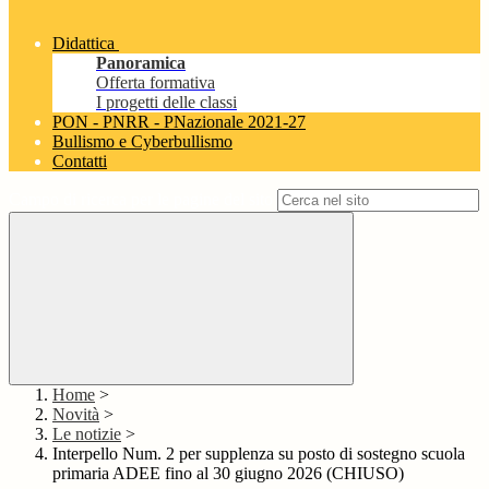
Didattica
Panoramica
Offerta formativa
I progetti delle classi
PON - PNRR - PNazionale 2021-27
Bullismo e Cyberbullismo
Contatti
Campo di ricerca per le pagine del sito
Home
>
Novità
>
Le notizie
>
Interpello Num. 2 per supplenza su posto di sostegno scuola
primaria ADEE fino al 30 giugno 2026 (CHIUSO)