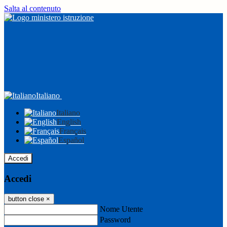
Salta al contenuto
Italiano
Italiano
English
Français
Español
Accedi
Accedi
button close
×
Nome Utente
Password