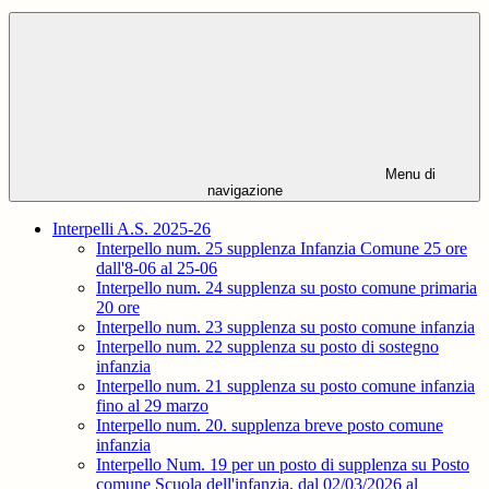
Menu di
navigazione
Interpelli A.S. 2025-26
Interpello num. 25 supplenza Infanzia Comune 25 ore
dall'8-06 al 25-06
Interpello num. 24 supplenza su posto comune primaria
20 ore
Interpello num. 23 supplenza su posto comune infanzia
Interpello num. 22 supplenza su posto di sostegno
infanzia
Interpello num. 21 supplenza su posto comune infanzia
fino al 29 marzo
Interpello num. 20. supplenza breve posto comune
infanzia
Interpello Num. 19 per un posto di supplenza su Posto
comune Scuola dell'infanzia, dal 02/03/2026 al