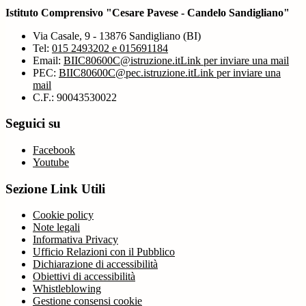
Istituto Comprensivo "Cesare Pavese - Candelo Sandigliano"
Via Casale, 9 - 13876 Sandigliano (BI)
Tel:
015 2493202 e 015691184
Email:
BIIC80600C@istruzione.it
Link per inviare una mail
PEC:
BIIC80600C@pec.istruzione.it
Link per inviare una
mail
C.F.: 90043530022
Seguici su
Facebook
Youtube
Sezione Link Utili
Cookie policy
Note legali
Informativa Privacy
Ufficio Relazioni con il Pubblico
Dichiarazione di accessibilità
Obiettivi di accessibilità
Whistleblowing
Gestione consensi cookie