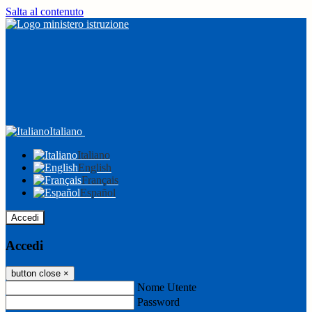
Salta al contenuto
Italiano
Italiano
English
Français
Español
Accedi
Accedi
button close
×
Nome Utente
Password