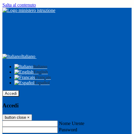
Salta al contenuto
Italiano
Italiano
English
Français
Español
Accedi
Accedi
button close
×
Nome Utente
Password