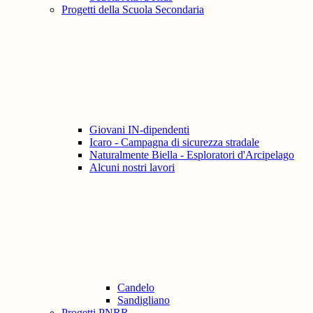
Progetti della Scuola Secondaria
Giovani IN-dipendenti
Icaro - Campagna di sicurezza stradale
Naturalmente Biella - Esploratori d'Arcipelago
Alcuni nostri lavori
Candelo
Sandigliano
Progetti PNRR