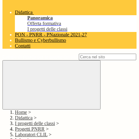
Didattica
Panoramica
Offerta formativa
I progetti delle classi
PON - PNRR - PNazionale 2021-27
Bullismo e Cyberbullismo
Contatti
Campo di ricerca per le pagine del sito
Home
>
Didattica
>
I progetti delle classi
>
Progetti PNRR
>
Laboratori CLIL
>