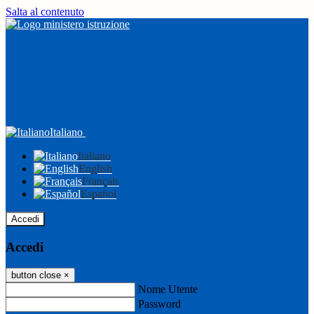
Salta al contenuto
Italiano
Italiano
English
Français
Español
Accedi
Accedi
button close
×
Nome Utente
Password