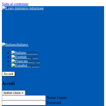
Salta al contenuto
Italiano
Italiano
English
Français
Español
Accedi
Accedi
button close
×
Nome Utente
Password