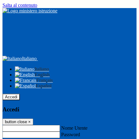
Salta al contenuto
Italiano
Italiano
English
Français
Español
Accedi
Accedi
button close
×
Nome Utente
Password