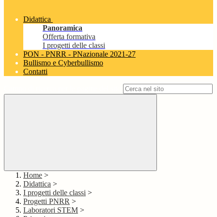
Didattica
Panoramica
Offerta formativa
I progetti delle classi
PON - PNRR - PNazionale 2021-27
Bullismo e Cyberbullismo
Contatti
Campo di ricerca per le pagine del sito
Home
>
Didattica
>
I progetti delle classi
>
Progetti PNRR
>
Laboratori STEM
>