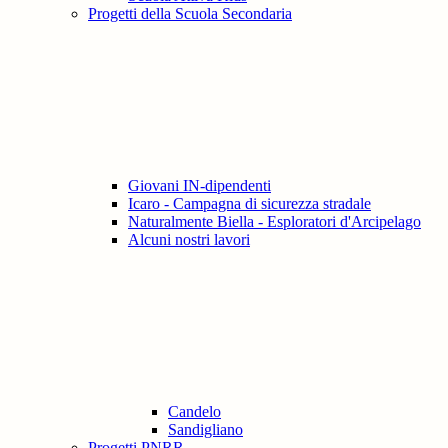
Progetti della Scuola Secondaria
Giovani IN-dipendenti
Icaro - Campagna di sicurezza stradale
Naturalmente Biella - Esploratori d'Arcipelago
Alcuni nostri lavori
Candelo
Sandigliano
Progetti PNRR