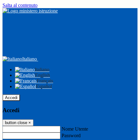
Salta al contenuto
Italiano
Italiano
English
Français
Español
Accedi
Accedi
button close
×
Nome Utente
Password