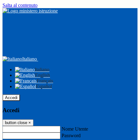
Salta al contenuto
Italiano
Italiano
English
Français
Español
Accedi
Accedi
button close
×
Nome Utente
Password