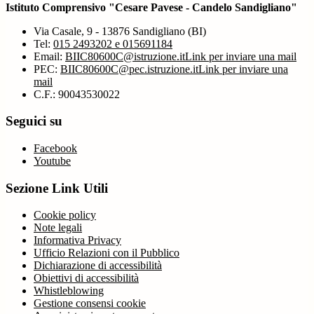
Istituto Comprensivo "Cesare Pavese - Candelo Sandigliano"
Via Casale, 9 - 13876 Sandigliano (BI)
Tel:
015 2493202 e 015691184
Email:
BIIC80600C@istruzione.it
Link per inviare una mail
PEC:
BIIC80600C@pec.istruzione.it
Link per inviare una
mail
C.F.: 90043530022
Seguici su
Facebook
Youtube
Sezione Link Utili
Cookie policy
Note legali
Informativa Privacy
Ufficio Relazioni con il Pubblico
Dichiarazione di accessibilità
Obiettivi di accessibilità
Whistleblowing
Gestione consensi cookie