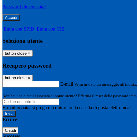
Password dimenticata?
-
Entra con SPID
Entra con CIE
Seleziona utente
button close
×
Recupero password
button close
×
E-mail
Verrà inviato un messaggio all'indirizz
Non hai una e-mail associata al nome utente? Effettua il reset della password tram
E-mail inviata, si prega di controllare la casella di posta elettronica!
Errore
Chiudi
Successo