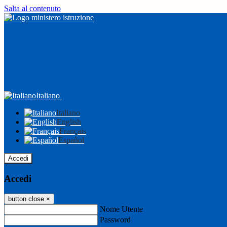
Salta al contenuto
Italiano
Italiano
English
Français
Español
Accedi
Accedi
button close
×
Nome Utente
Password