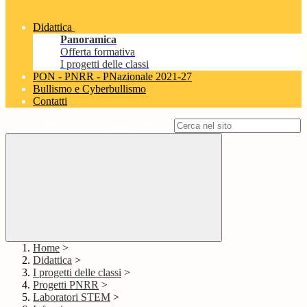
Didattica
Panoramica
Offerta formativa
I progetti delle classi
PON - PNRR - PNazionale 2021-27
Bullismo e Cyberbullismo
Contatti
Campo di ricerca per le pagine del sito
Home
>
Didattica
>
I progetti delle classi
>
Progetti PNRR
>
Laboratori STEM
>