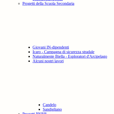
Progetti della Scuola Secondaria
Giovani IN-dipendenti
Icaro - Campagna di sicurezza stradale
Naturalmente Biella - Esploratori d'Arcipelago
Alcuni nostri lavori
Candelo
Sandigliano
Progetti PNRR