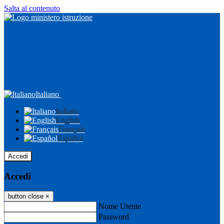
Salta al contenuto
Italiano
Italiano
English
Français
Español
Accedi
Accedi
button close
×
Nome Utente
Password